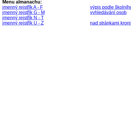
Menu almanachu:
jmenný rejstřík A - F
výpis podle školníh
jmenný rejstřík G - M
vyhledávání osob
jmenný rejstřík N - T
jmenný rejstřík U - Z
nad stránkami kronik