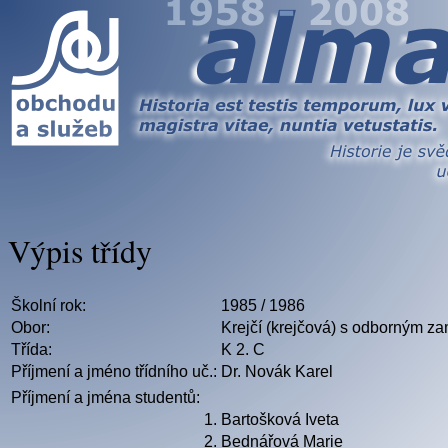
Výpis třídy
Školní rok:
1985 / 1986
Obor:
Krejčí (krejčová) s odborným z
Třída:
K 2. C
Příjmení a jméno třídního uč.:
Dr. Novák Karel
Příjmení a jména studentů:
1.
Bartošková Iveta
2.
Bednářová Marie