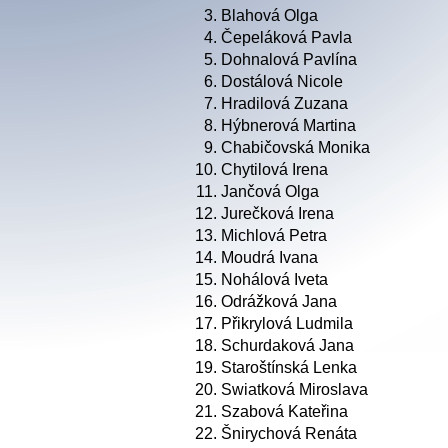
3.
Blahová Olga
4.
Čepeláková Pavla
5.
Dohnalová Pavlína
6.
Dostálová Nicole
7.
Hradilová Zuzana
8.
Hýbnerová Martina
9.
Chabičovská Monika
10.
Chytilová Irena
11.
Jančová Olga
12.
Jurečková Irena
13.
Michlová Petra
14.
Moudrá Ivana
15.
Nohálová Iveta
16.
Odrážková Jana
17.
Přikrylová Ludmila
18.
Schurdaková Jana
19.
Staroštínská Lenka
20.
Swiatková Miroslava
21.
Szabová Kateřina
22.
Šnirychová Renáta