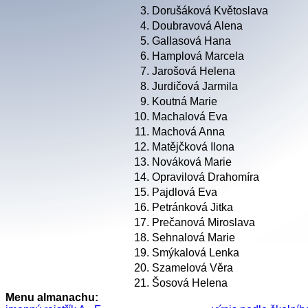
3.
Dorušáková Květoslava
4.
Doubravová Alena
5.
Gallasová Hana
6.
Hamplová Marcela
7.
Jarošová Helena
8.
Jurdičová Jarmila
9.
Koutná Marie
10.
Machalová Eva
11.
Machová Anna
12.
Matějčková Ilona
13.
Nováková Marie
14.
Opravilová Drahomíra
15.
Pajdlová Eva
16.
Petránková Jitka
17.
Prečanová Miroslava
18.
Sehnalová Marie
19.
Smýkalová Lenka
20.
Szamelová Věra
21.
Šosová Helena
Menu almanachu: