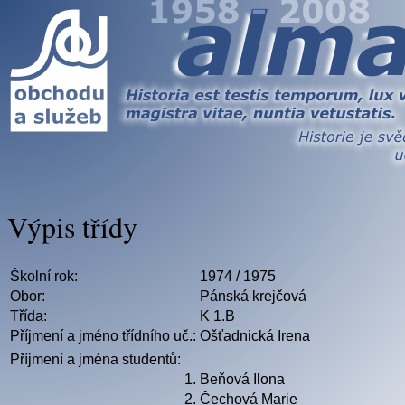
Výpis třídy
Školní rok:
1974 / 1975
Obor:
Pánská krejčová
Třída:
K 1.B
Příjmení a jméno třídního uč.:
Ošťadnická Irena
Příjmení a jména studentů:
1.
Beňová Ilona
2.
Čechová Marie