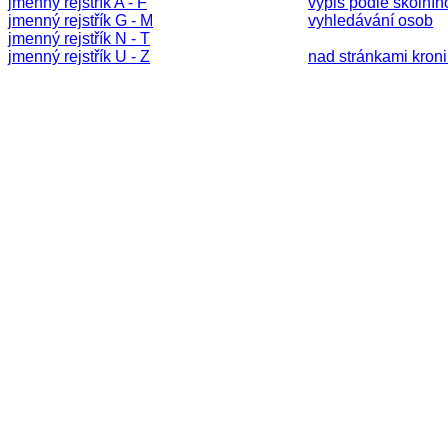
jmenný rejstřík A - F
výpis podle školníh
jmenný rejstřík G - M
vyhledávání osob
jmenný rejstřík N - T
jmenný rejstřík U - Z
nad stránkami kronik