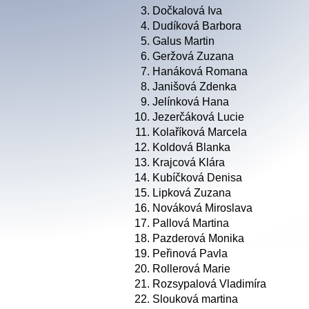
3.
Dočkalová Iva
4.
Dudíková Barbora
5.
Galus Martin
6.
Geržová Zuzana
7.
Hanáková Romana
8.
Janišová Zdenka
9.
Jelínková Hana
10.
Jezerčáková Lucie
11.
Kolaříková Marcela
12.
Koldová Blanka
13.
Krajcová Klára
14.
Kubíčková Denisa
15.
Lipková Zuzana
16.
Nováková Miroslava
17.
Pallová Martina
18.
Pazderová Monika
19.
Peřinová Pavla
20.
Rollerová Marie
21.
Rozsypalová Vladimíra
22.
Slouková martina