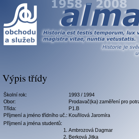
Výpis třídy
Školní rok:
1993 / 1994
Obor:
Prodavač(ka) zaměření pro potr
Třída:
P1.B
Příjmení a jméno třídního uč.:
Kouřilová Jaromíra
Příjmení a jména studentů:
1.
Ambrozová Dagmar
2.
Berková Jitka