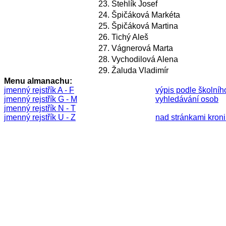
23.
Stehlík Josef
24.
Špičáková Markéta
25.
Špičáková Martina
26.
Tichý Aleš
27.
Vágnerová Marta
28.
Vychodilová Alena
29.
Žaluda Vladimír
Menu almanachu:
jmenný rejstřík A - F
výpis podle školníh
jmenný rejstřík G - M
vyhledávání osob
jmenný rejstřík N - T
jmenný rejstřík U - Z
nad stránkami kronik