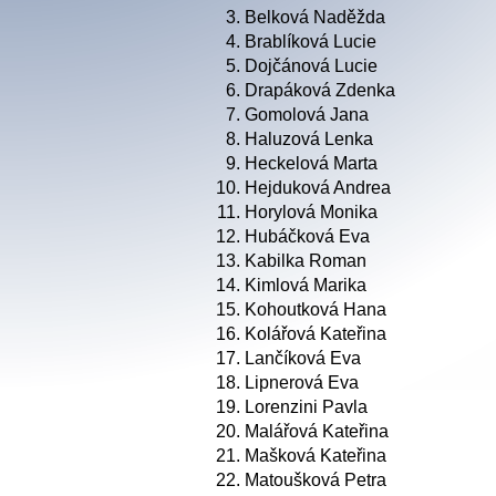
3.
Belková Naděžda
4.
Brablíková Lucie
5.
Dojčánová Lucie
6.
Drapáková Zdenka
7.
Gomolová Jana
8.
Haluzová Lenka
9.
Heckelová Marta
10.
Hejduková Andrea
11.
Horylová Monika
12.
Hubáčková Eva
13.
Kabilka Roman
14.
Kimlová Marika
15.
Kohoutková Hana
16.
Kolářová Kateřina
17.
Lančíková Eva
18.
Lipnerová Eva
19.
Lorenzini Pavla
20.
Malářová Kateřina
21.
Mašková Kateřina
22.
Matoušková Petra