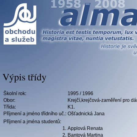
Výpis třídy
Školní rok:
1995 / 1996
Obor:
Krejčí,krejčová-zaměření pro d
Třída:
K1.
Příjmení a jméno třídního uč.:
Ošťadnická Jana
Příjmení a jména studentů:
1.
Applová Renata
2.
Bantová Martina