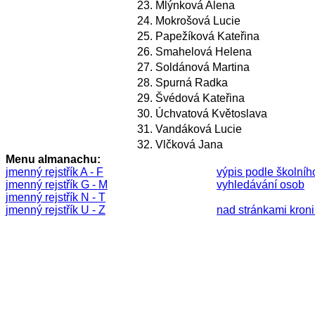
23.
Mlýnková Alena
24.
Mokrošová Lucie
25.
Papežíková Kateřina
26.
Smahelová Helena
27.
Soldánová Martina
28.
Spurná Radka
29.
Švédová Kateřina
30.
Úchvatová Květoslava
31.
Vandáková Lucie
32.
Vlčková Jana
Menu almanachu:
jmenný rejstřík A - F
výpis podle školníh
jmenný rejstřík G - M
vyhledávání osob
jmenný rejstřík N - T
jmenný rejstřík U - Z
nad stránkami kronik