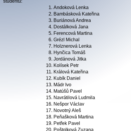
studentů:
1.
Andoková Lenka
2.
Bambásková Kateřina
3.
Buriánová Andrea
4.
Dostálková Jana
5.
Ferencová Martina
6.
Grézl Michal
7.
Holznerová Lenka
8.
Hynčica Tomáš
9.
Jordánová Jitka
10.
Kolísek Petr
11.
Králová Kateřina
12.
Kubík Daniel
13.
Mádr Ivo
14.
Matúšů Pavel
15.
Navrátilová Ludmila
16.
Nešpor Václav
17.
Novotný Aleš
18.
Peňašková Martina
19.
Petřek Pavel
20.
Poštolková Zuzana