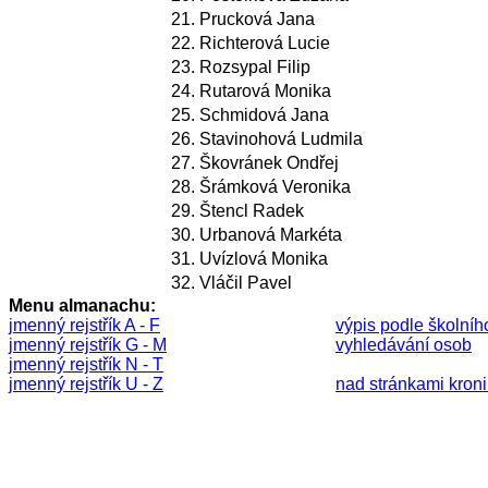
21.
Prucková Jana
22.
Richterová Lucie
23.
Rozsypal Filip
24.
Rutarová Monika
25.
Schmidová Jana
26.
Stavinohová Ludmila
27.
Škovránek Ondřej
28.
Šrámková Veronika
29.
Štencl Radek
30.
Urbanová Markéta
31.
Uvízlová Monika
32.
Vláčil Pavel
Menu almanachu:
jmenný rejstřík A - F
výpis podle školníh
jmenný rejstřík G - M
vyhledávání osob
jmenný rejstřík N - T
jmenný rejstřík U - Z
nad stránkami kronik