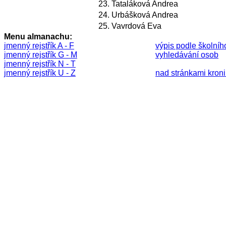
23.
Tataláková Andrea
24.
Urbášková Andrea
25.
Vavrdová Eva
Menu almanachu:
jmenný rejstřík A - F
výpis podle školníh
jmenný rejstřík G - M
vyhledávání osob
jmenný rejstřík N - T
jmenný rejstřík U - Z
nad stránkami kronik