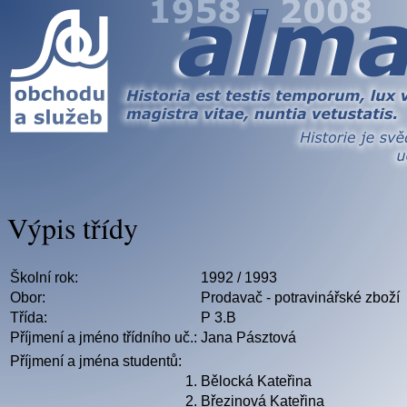
Výpis třídy
Školní rok:
1992 / 1993
Obor:
Prodavač - potravinářské zboží
Třída:
P 3.B
Příjmení a jméno třídního uč.:
Jana Pásztová
Příjmení a jména studentů:
1.
Bělocká Kateřina
2.
Březinová Kateřina