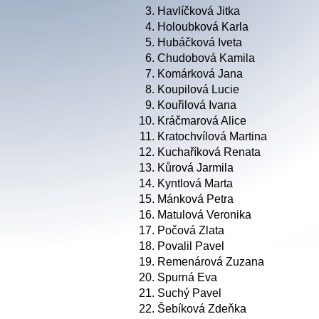
3.
Havlíčková Jitka
4.
Holoubková Karla
5.
Hubáčková Iveta
6.
Chudobová Kamila
7.
Komárková Jana
8.
Koupilová Lucie
9.
Kouřilová Ivana
10.
Kráčmarová Alice
11.
Kratochvílová Martina
12.
Kuchaříková Renata
13.
Kůrová Jarmila
14.
Kyntlová Marta
15.
Mánková Petra
16.
Matulová Veronika
17.
Počová Zlata
18.
Povalil Pavel
19.
Remenárová Zuzana
20.
Spurná Eva
21.
Suchý Pavel
22.
Šebíková Zdeňka