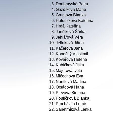
3.
Doubravská Petra
4.
Gazdíková Marie
5.
Gruntová Blanka
6.
Halouzková Kateřina
7.
Hrdá Kateřina
8.
Jančíková Šárka
9.
Jehlářová Věra
10.
Jelínková Jiřina
11.
Kačerová Jana
12.
Konečný Vlastimil
13.
Kovářová Helena
14.
Kubíčková Jitka
15.
Majerová Iveta
16.
Mlčochová Eva
17.
Nantlová Martina
18.
Orságová Hana
19.
Plevová Simona
20.
Poulíčková Blanka
21.
Procházka Lumír
22.
Sanetrníková Lenka