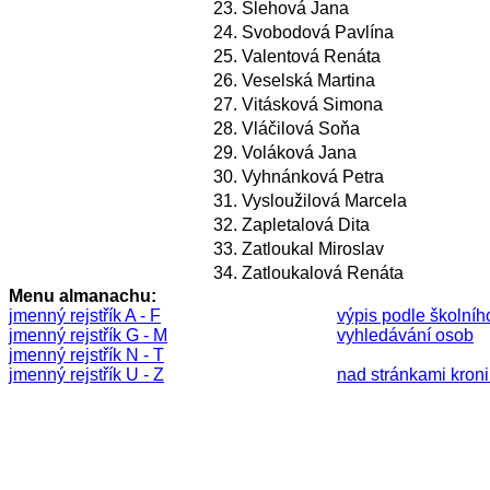
23.
Slehová Jana
24.
Svobodová Pavlína
25.
Valentová Renáta
26.
Veselská Martina
27.
Vitásková Simona
28.
Vláčilová Soňa
29.
Voláková Jana
30.
Vyhnánková Petra
31.
Vysloužilová Marcela
32.
Zapletalová Dita
33.
Zatloukal Miroslav
34.
Zatloukalová Renáta
Menu almanachu:
jmenný rejstřík A - F
výpis podle školníh
jmenný rejstřík G - M
vyhledávání osob
jmenný rejstřík N - T
jmenný rejstřík U - Z
nad stránkami kronik