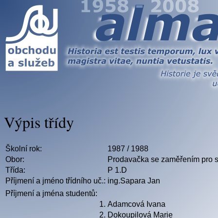
Výpis třídy
Školní rok:
1987 / 1988
Obor:
Prodavačka se zaměřením pro 
Třída:
P 1.D
Příjmení a jméno třídního uč.:
ing.Sapara Jan
Příjmení a jména studentů:
1.
Adamcová Ivana
2.
Dokoupilová Marie