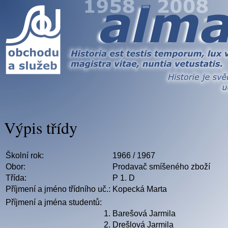
Výpis třídy
Školní rok:
1966 / 1967
Obor:
Prodavač smíšeného zboží
Třída:
P 1. D
Příjmení a jméno třídního uč.:
Kopecká Marta
Příjmení a jména studentů:
1.
Barešová Jarmila
2.
Drešlová Jarmila