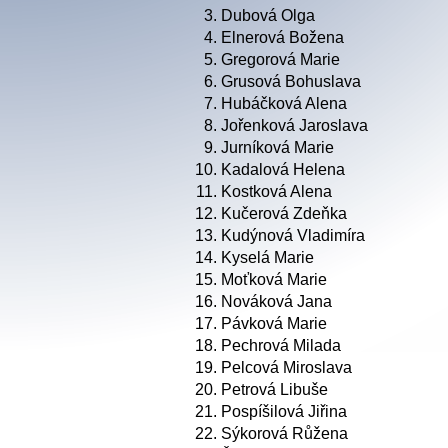
3.
Dubová Olga
4.
Elnerová Božena
5.
Gregorová Marie
6.
Grusová Bohuslava
7.
Hubáčková Alena
8.
Jořenková Jaroslava
9.
Jurníková Marie
10.
Kadalová Helena
11.
Kostková Alena
12.
Kučerová Zdeňka
13.
Kudýnová Vladimíra
14.
Kyselá Marie
15.
Moťková Marie
16.
Nováková Jana
17.
Pávková Marie
18.
Pechrová Milada
19.
Pelcová Miroslava
20.
Petrová Libuše
21.
Pospíšilová Jiřina
22.
Sýkorová Růžena