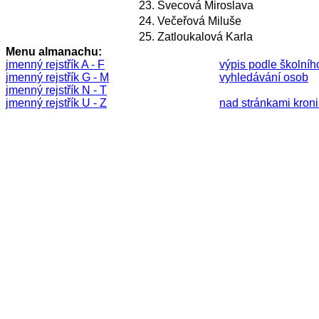
23.
Švecová Miroslava
24.
Večeřová Miluše
25.
Zatloukalová Karla
Menu almanachu:
jmenný rejstřík A - F
výpis podle školníh
jmenný rejstřík G - M
vyhledávání osob
jmenný rejstřík N - T
jmenný rejstřík U - Z
nad stránkami kronik