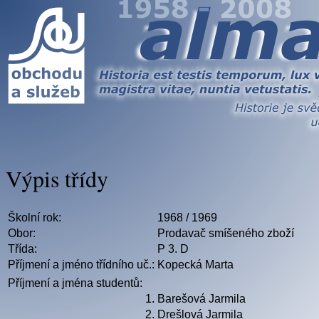
Výpis třídy
Školní rok:
1968 / 1969
Obor:
Prodavač smíšeného zboží
Třída:
P 3. D
Příjmení a jméno třídního uč.:
Kopecká Marta
Příjmení a jména studentů:
1.
Barešová Jarmila
2.
Drešlová Jarmila