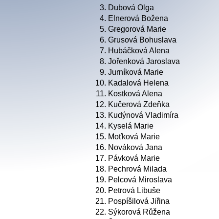
3.
Dubová Olga
4.
Elnerová Božena
5.
Gregorová Marie
6.
Grusová Bohuslava
7.
Hubáčková Alena
8.
Jořenková Jaroslava
9.
Jurníková Marie
10.
Kadalová Helena
11.
Kostková Alena
12.
Kučerová Zdeňka
13.
Kudýnová Vladimíra
14.
Kyselá Marie
15.
Moťková Marie
16.
Nováková Jana
17.
Pávková Marie
18.
Pechrová Milada
19.
Pelcová Miroslava
20.
Petrová Libuše
21.
Pospíšilová Jiřina
22.
Sýkorová Růžena