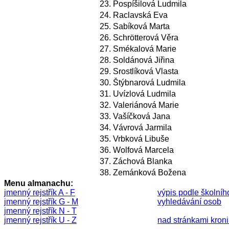
23.
Pospíšilová Ludmila
24.
Raclavská Eva
25.
Sabíková Marta
26.
Schrötterová Věra
27.
Smékalová Marie
28.
Soldánová Jiřina
29.
Srostlíková Vlasta
30.
Štýbnarová Ludmila
31.
Uvízlová Ludmila
32.
Valeriánová Marie
33.
Vašíčková Jana
34.
Vávrová Jarmila
35.
Vrbková Libuše
36.
Wolfová Marcela
37.
Záchová Blanka
38.
Zemánková Božena
Menu almanachu:
jmenný rejstřík A - F
výpis podle školníh
jmenný rejstřík G - M
vyhledávání osob
jmenný rejstřík N - T
jmenný rejstřík U - Z
nad stránkami kronik