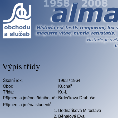
Výpis třídy
Školní rok:
1963 / 1964
Obor:
Kuchař
Třída:
Ku-I.
Příjmení a jméno třídního uč.:
Brdečková Drahuše
Příjmení a jména studentů:
1.
Bednaříková Miroslava
2.
Běhalová Eva