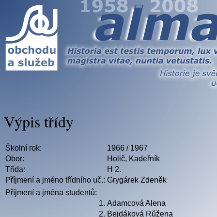
Výpis třídy
Školní rok:
1966 / 1967
Obor:
Holič, Kadeřník
Třída:
H 2.
Příjmení a jméno třídního uč.:
Grygárek Zdeněk
Příjmení a jména studentů:
1.
Adamcová Alena
2.
Bejdáková Růžena