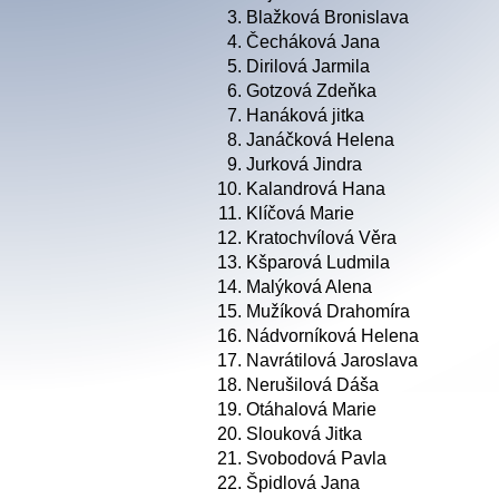
3.
Blažková Bronislava
4.
Čecháková Jana
5.
Dirilová Jarmila
6.
Gotzová Zdeňka
7.
Hanáková jitka
8.
Janáčková Helena
9.
Jurková Jindra
10.
Kalandrová Hana
11.
Klíčová Marie
12.
Kratochvílová Věra
13.
Kšparová Ludmila
14.
Malýková Alena
15.
Mužíková Drahomíra
16.
Nádvorníková Helena
17.
Navrátilová Jaroslava
18.
Nerušilová Dáša
19.
Otáhalová Marie
20.
Slouková Jitka
21.
Svobodová Pavla
22.
Špidlová Jana