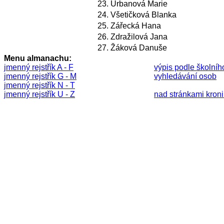
23.
Urbanová Marie
24.
Všetičková Blanka
25.
Zářecká Hana
26.
Zdražilová Jana
27.
Žáková Danuše
Menu almanachu:
jmenný rejstřík A - F
výpis podle školníh
jmenný rejstřík G - M
vyhledávání osob
jmenný rejstřík N - T
jmenný rejstřík U - Z
nad stránkami kronik