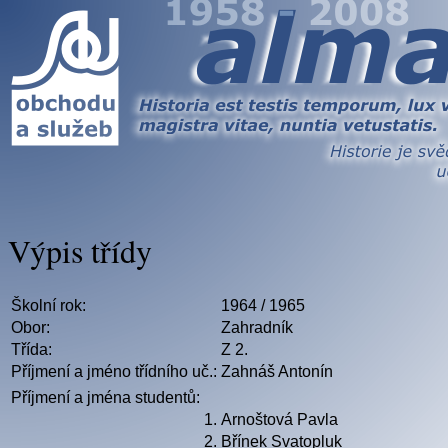
Výpis třídy
Školní rok:
1964 / 1965
Obor:
Zahradník
Třída:
Z 2.
Příjmení a jméno třídního uč.:
Zahnáš Antonín
Příjmení a jména studentů:
1.
Arnoštová Pavla
2.
Břínek Svatopluk