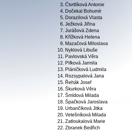
3.
Čtvrtlíková Antonie
4.
Dočekal Bohumír
5.
Dorazilová Vlasta
6.
Ježková Jiřina
7.
Jurášová Zdena
8.
Křížková Helena
9.
Mazačová Miloslava
10.
Nyklová Libuše
11.
Pavlovská Věra
12.
Pifková Jarmila
13.
Pláničková Ludmila
14.
Rozsypalová Jana
15.
Řehák Josef
16.
Škurková Věra
17.
Šmídová Milada
18.
Špačková Jaroslava
19.
Urbančíková Jitka
20.
Vetešníková Milada
21.
Zatloukalová Marie
22.
Zbranek Bedřich