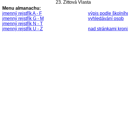
23.
Zittová Vlasta
Menu almanachu:
jmenný rejstřík A - F
výpis podle školníh
jmenný rejstřík G - M
vyhledávání osob
jmenný rejstřík N - T
jmenný rejstřík U - Z
nad stránkami kronik