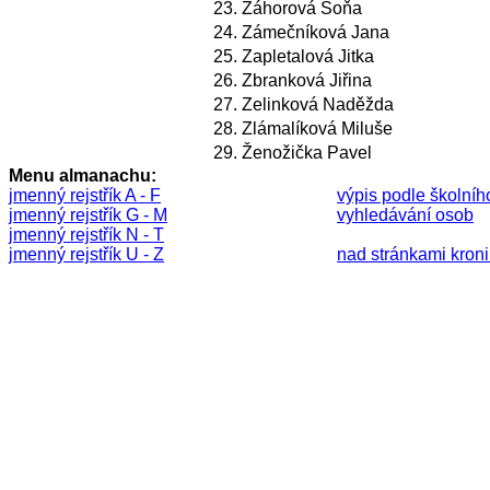
23.
Záhorová Soňa
24.
Zámečníková Jana
25.
Zapletalová Jitka
26.
Zbranková Jiřina
27.
Zelinková Naděžda
28.
Zlámalíková Miluše
29.
Ženožička Pavel
Menu almanachu:
jmenný rejstřík A - F
výpis podle školníh
jmenný rejstřík G - M
vyhledávání osob
jmenný rejstřík N - T
jmenný rejstřík U - Z
nad stránkami kronik