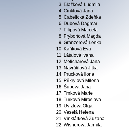
3.
Blažková Ludmila
4.
Cinklová Jana
5.
Čabelická Zdeňka
6.
Dubová Dagmar
7.
Filipová Marcela
8.
Frýbortová Magda
9.
Gränzerová Lenka
10.
Kaňková Eva
11.
Látalová Ivana
12.
Melicharová Jana
13.
Navrátilová Jitka
14.
Prucková Ilona
15.
Přikrylová Milena
16.
Šubová Jana
17.
Trnková Marie
18.
Turková Miroslava
19.
Uvízlová Olga
20.
Veselá Helena
21.
Vinklárková Zuzana
22.
Wisnerová Jarmila