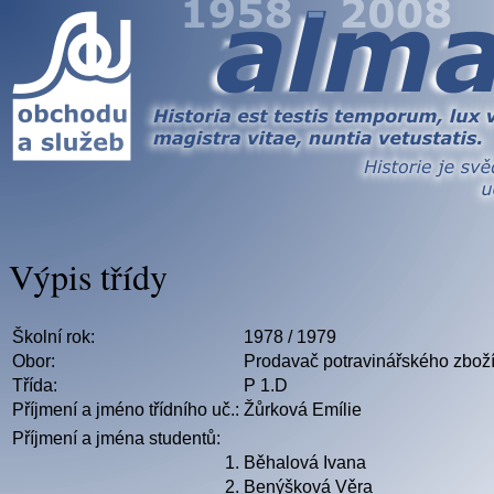
Výpis třídy
Školní rok:
1978 / 1979
Obor:
Prodavač potravinářského zbož
Třída:
P 1.D
Příjmení a jméno třídního uč.:
Žůrková Emílie
Příjmení a jména studentů:
1.
Běhalová Ivana
2.
Benýšková Věra