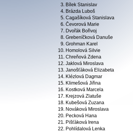
3.
Bílek Stanislav
4.
Brázda Luboš
5.
Cagašíková Stanislava
6.
Čevorová Marie
7.
Dvořák Bořivoj
8.
Grebeníčková Danuše
9.
Grohman Karel
10.
Homolová Silvie
11.
Chreňová Zdena
12.
Jaklová Miroslava
13.
Janošťáková Elizabeta
14.
Klézlová Dagmar
15.
Klimešová Jiřina
16.
Kostková Marcela
17.
Krejzová Zlatuše
18.
Kubešová Zuzana
19.
Nováková Miroslava
20.
Pecková Hana
21.
Pišťáková Irena
22.
Pohlídalová Lenka