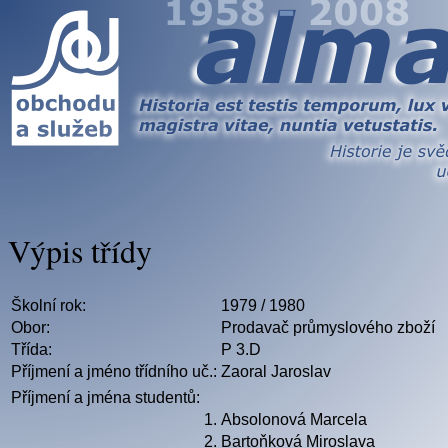
Výpis třídy
Školní rok:
1979 / 1980
Obor:
Prodavač průmyslového zboží
Třída:
P 3.D
Příjmení a jméno třídního uč.:
Zaoral Jaroslav
Příjmení a jména studentů:
1.
Absolonová Marcela
2.
Bartoňková Miroslava