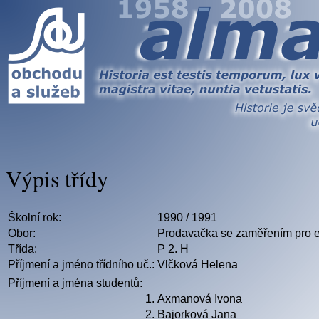
Výpis třídy
Školní rok:
1990 / 1991
Obor:
Prodavačka se zaměřením pro ele
Třída:
P 2. H
Příjmení a jméno třídního uč.:
Vlčková Helena
Příjmení a jména studentů:
1.
Axmanová Ivona
2.
Bajorková Jana