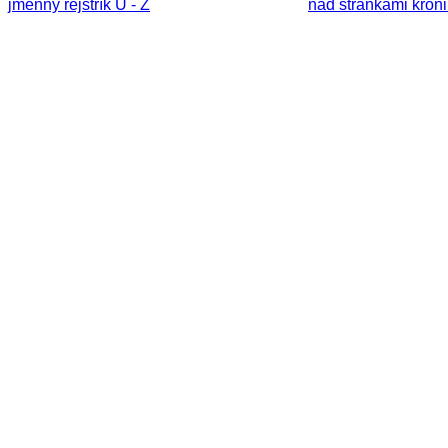
jmenný rejstřík U - Z
nad stránkami kronik