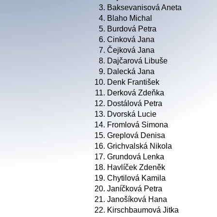
3.
Baksevanisová Aneta
4.
Blaho Michal
5.
Burdová Petra
6.
Cinková Jana
7.
Čejková Jana
8.
Dajčarová Libuše
9.
Dalecká Jana
10.
Denk František
11.
Derková Zdeňka
12.
Dostálová Petra
13.
Dvorská Lucie
14.
Fromlová Simona
15.
Greplová Denisa
16.
Grichvalská Nikola
17.
Grundová Lenka
18.
Havlíček Zdeněk
19.
Chytilová Kamila
20.
Janíčková Petra
21.
Janošíková Hana
22.
Kirschbaumová Jitka