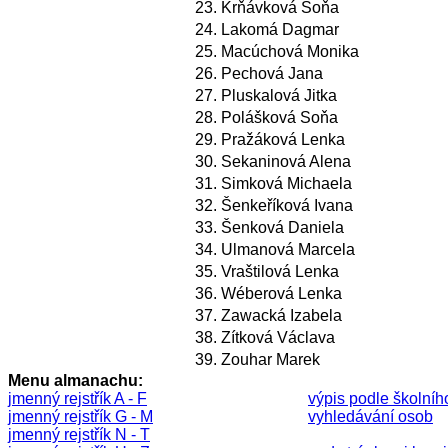
23.
Krňávková Soňa
24.
Lakomá Dagmar
25.
Macúchová Monika
26.
Pechová Jana
27.
Pluskalová Jitka
28.
Polášková Soňa
29.
Pražáková Lenka
30.
Sekaninová Alena
31.
Simková Michaela
32.
Šenkeříková Ivana
33.
Šenková Daniela
34.
Ulmanová Marcela
35.
Vraštilová Lenka
36.
Wéberová Lenka
37.
Zawacká Izabela
38.
Zítková Václava
39.
Zouhar Marek
Menu almanachu:
jmenný rejstřík A - F
výpis podle školníh
jmenný rejstřík G - M
vyhledávání osob
jmenný rejstřík N - T