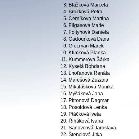
3.
Blažková Marcela
4.
Brožková Petra
5.
Černíková Martina
6.
Filgasová Marie
7.
Foltýnová Daniela
8.
Gaďourková Dana
9.
Grecman Marek
10.
Klimková Blanka
11.
Kummerová Šárka
12.
Kyselá Bohdana
13.
Lhoťanová Renáta
14.
Marešová Zuzana
15.
Mikulášková Monika
16.
Myšáková Jana
17.
Pitronová Dagmar
18.
Posoldová Lenka
19.
Ptáčková Iveta
20.
Řiháková Ivana
21.
Šanovcová Jaroslava
22.
Štenclová Jitka