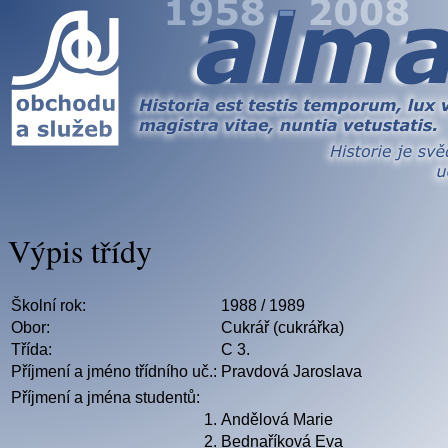
Výpis třídy
Školní rok:
1988 / 1989
Obor:
Cukrář (cukrářka)
Třída:
C 3.
Příjmení a jméno třídního uč.:
Pravdová Jaroslava
Příjmení a jména studentů:
1.
Andělová Marie
2.
Bednaříková Eva