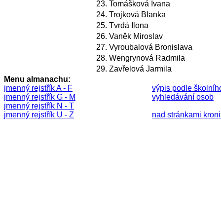
23.
Tomášková Ivana
24.
Trojková Blanka
25.
Tvrdá Ilona
26.
Vaněk Miroslav
27.
Vyroubalová Bronislava
28.
Wengrynová Radmila
29.
Zavřelová Jarmila
Menu almanachu:
jmenný rejstřík A - F
výpis podle školníh
jmenný rejstřík G - M
vyhledávání osob
jmenný rejstřík N - T
jmenný rejstřík U - Z
nad stránkami kronik