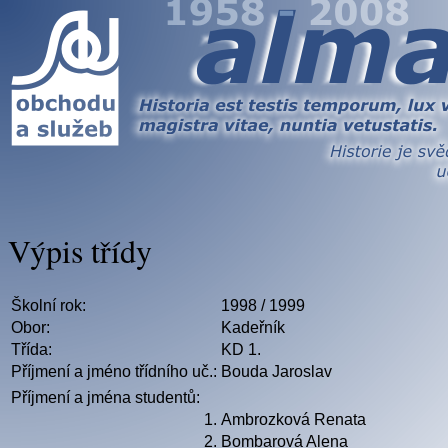
Výpis třídy
Školní rok:
1998 / 1999
Obor:
Kadeřník
Třída:
KD 1.
Příjmení a jméno třídního uč.:
Bouda Jaroslav
Příjmení a jména studentů:
1.
Ambrozková Renata
2.
Bombarová Alena