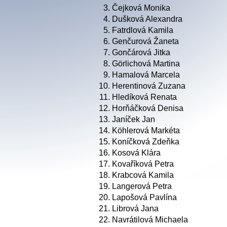
3.
Čejková Monika
4.
Dušková Alexandra
5.
Fatrdlová Kamila
6.
Genčurová Žaneta
7.
Gončárová Jitka
8.
Görlichová Martina
9.
Hamalová Marcela
10.
Herentinová Zuzana
11.
Hledíková Renata
12.
Horňáčková Denisa
13.
Janíček Jan
14.
Köhlerová Markéta
15.
Koníčková Zdeňka
16.
Kosová Klára
17.
Kovaříková Petra
18.
Krabcová Kamila
19.
Langerová Petra
20.
Lapošová Pavlína
21.
Librová Jana
22.
Navrátilová Michaela