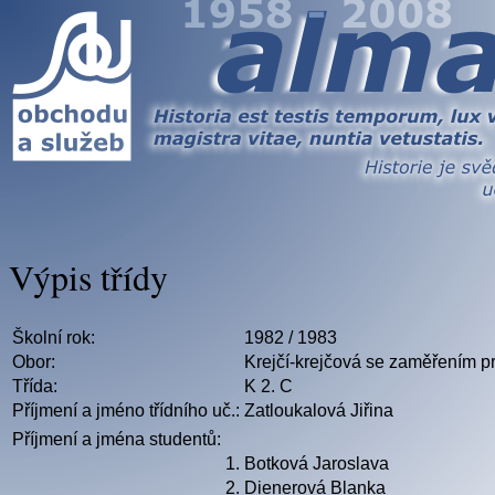
Výpis třídy
Školní rok:
1982 / 1983
Obor:
Krejčí-krejčová se zaměřením p
Třída:
K 2. C
Příjmení a jméno třídního uč.:
Zatloukalová Jiřina
Příjmení a jména studentů:
1.
Botková Jaroslava
2.
Dienerová Blanka