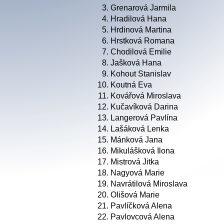
3.
Grenarová Jarmila
4.
Hradilová Hana
5.
Hrdinová Martina
6.
Hrstková Romana
7.
Chodilová Emilie
8.
Jašková Hana
9.
Kohout Stanislav
10.
Koutná Eva
11.
Kovářová Miroslava
12.
Kučavíková Darina
13.
Langerová Pavlína
14.
Lašáková Lenka
15.
Mánková Jana
16.
Mikulášková Ilona
17.
Mistrová Jitka
18.
Nagyová Marie
19.
Navrátilová Miroslava
20.
Olišová Marie
21.
Pavlíčková Alena
22.
Pavlovcová Alena