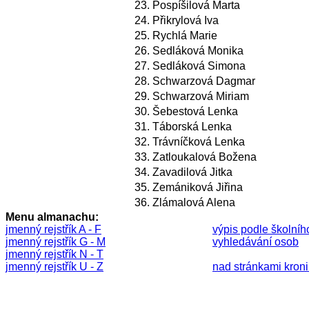
23.
Pospíšilová Marta
24.
Přikrylová Iva
25.
Rychlá Marie
26.
Sedláková Monika
27.
Sedláková Simona
28.
Schwarzová Dagmar
29.
Schwarzová Miriam
30.
Šebestová Lenka
31.
Táborská Lenka
32.
Trávníčková Lenka
33.
Zatloukalová Božena
34.
Zavadilová Jitka
35.
Zemániková Jiřina
36.
Zlámalová Alena
Menu almanachu:
jmenný rejstřík A - F
výpis podle školníh
jmenný rejstřík G - M
vyhledávání osob
jmenný rejstřík N - T
jmenný rejstřík U - Z
nad stránkami kronik