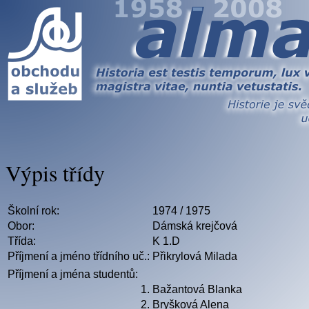
Výpis třídy
Školní rok:
1974 / 1975
Obor:
Dámská krejčová
Třída:
K 1.D
Příjmení a jméno třídního uč.:
Přikrylová Milada
Příjmení a jména studentů:
1.
Bažantová Blanka
2.
Bryšková Alena