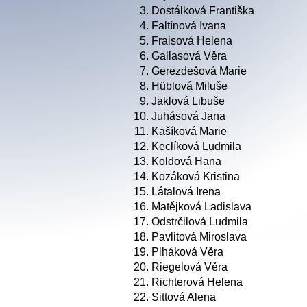
3.
Dostálková Františka
4.
Faltínová Ivana
5.
Fraisová Helena
6.
Gallasová Věra
7.
Gerezdešová Marie
8.
Hüblová Miluše
9.
Jaklová Libuše
10.
Juhásová Jana
11.
Kašíková Marie
12.
Keclíková Ludmila
13.
Koldová Hana
14.
Kozáková Kristina
15.
Látalová Irena
16.
Matějková Ladislava
17.
Odstrčilová Ludmila
18.
Pavlitová Miroslava
19.
Plháková Věra
20.
Riegelová Věra
21.
Richterová Helena
22.
Sittová Alena