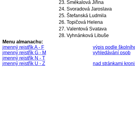
23.
Smékalová Jiřina
24.
Svoradová Jaroslava
25.
Štefanská Ludmila
26.
Topičová Helena
27.
Valentová Svatava
28.
Vyhnánková Libuše
Menu almanachu:
jmenný rejstřík A - F
výpis podle školníh
jmenný rejstřík G - M
vyhledávání osob
jmenný rejstřík N - T
jmenný rejstřík U - Z
nad stránkami kronik