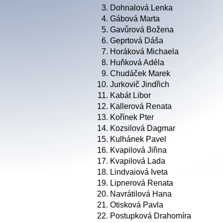
3.
Dohnalová Lenka
4.
Gábová Marta
5.
Gavůrová Božena
6.
Geprtová Dáša
7.
Horáková Michaela
8.
Huňková Adéla
9.
Chudáček Marek
10.
Jurkovič Jindřich
11.
Kabát Libor
12.
Kallerová Renata
13.
Kořínek Pter
14.
Kozsilová Dagmar
15.
Kulhánek Pavel
16.
Kvapilová Jiřina
17.
Kvapilová Lada
18.
Lindvaiová Iveta
19.
Lipnerová Renata
20.
Navrátilová Hana
21.
Otisková Pavla
22.
Postupková Drahomíra