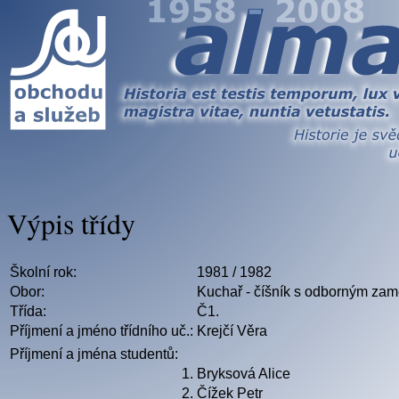
Výpis třídy
Školní rok:
1981 / 1982
Obor:
Kuchař - číšník s odborným zamě
Třída:
Č1.
Příjmení a jméno třídního uč.:
Krejčí Věra
Příjmení a jména studentů:
1.
Bryksová Alice
2.
Čížek Petr