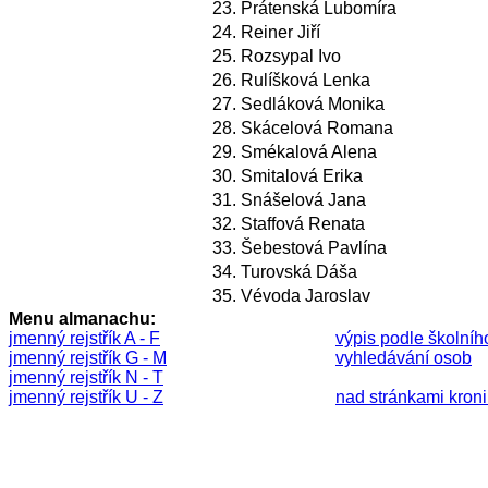
23.
Prátenská Lubomíra
24.
Reiner Jiří
25.
Rozsypal Ivo
26.
Rulíšková Lenka
27.
Sedláková Monika
28.
Skácelová Romana
29.
Smékalová Alena
30.
Smitalová Erika
31.
Snášelová Jana
32.
Staffová Renata
33.
Šebestová Pavlína
34.
Turovská Dáša
35.
Vévoda Jaroslav
Menu almanachu:
jmenný rejstřík A - F
výpis podle školníh
jmenný rejstřík G - M
vyhledávání osob
jmenný rejstřík N - T
jmenný rejstřík U - Z
nad stránkami kronik