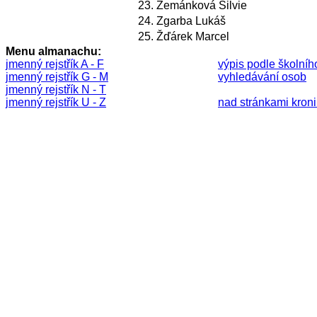
23.
Zemánková Silvie
24.
Zgarba Lukáš
25.
Žďárek Marcel
Menu almanachu:
jmenný rejstřík A - F
výpis podle školníh
jmenný rejstřík G - M
vyhledávání osob
jmenný rejstřík N - T
jmenný rejstřík U - Z
nad stránkami kronik