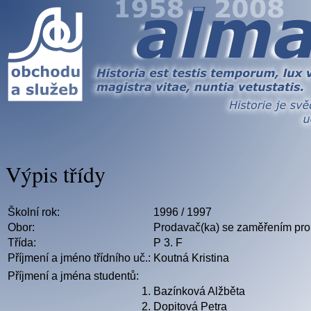
Výpis třídy
Školní rok:
1996 / 1997
Obor:
Prodavač(ka) se zaměřením pro 
Třída:
P 3. F
Příjmení a jméno třídního uč.:
Koutná Kristina
Příjmení a jména studentů:
1.
Bazínková Alžběta
2.
Dopitová Petra