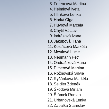
3.
Ferencová Martina
4.
Heimlová Iveta
5.
Hlinková Lenka
6.
Horká Olga
7.
Huvrová Marcela
8.
Chytil Václav
9.
Indráková Ivana
10.
Jakubová Hana
11.
Kostřicová Markéta
12.
Mestlová Lucie
13.
Neumann Petr
14.
Ondrašíková Hana
15.
Pimerová Martina
16.
Rožnovská Silvie
17.
Ryšánková Markéta
18.
Seidler Zdeněk
19.
Škodová Miriam
20.
Šrámek Roman
21.
Urbanovská Lenka
22.
Zápalka Stanislav